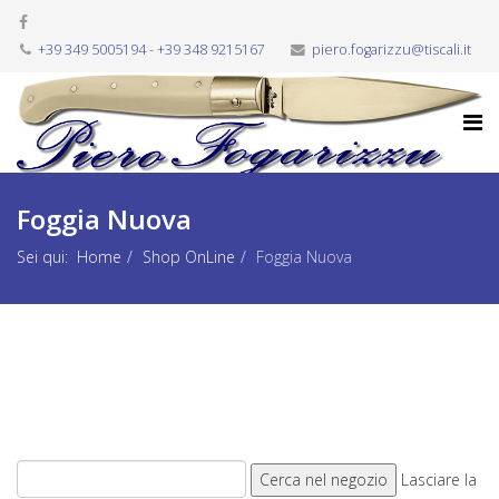
+39 349 5005194 - +39 348 9215167
piero.fogarizzu@tiscali.it
Foggia Nuova
Sei qui:
Home
Shop OnLine
Foggia Nuova
Lasciare la